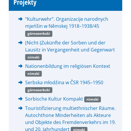
Projekty
“Kulturwehr”. Organizacije narodnych
mjeńšin w Němskej 1918–1938/45
górnoserbski
(Nicht-)Zukünfte der Sorben und der
Lausitz in Vergangenheit und Gegenwart
nimski
Nationenbildung im religiösen Kontext
nimski
Serbska młodźina w ČSR 1945–1950
górnoserbski
Sorbische Kultur Kompakt
nimski
Touristifizierung multiethnischer Räume.
Autochthone Minderheiten als Akteure
und Objekte des Fremdenverkehrs im 19.
und 20. Jahrhundert
nimski