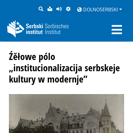
PYTANJE
LAŽKA
BOK
PŚEDSTAJENJE
DOLNOSERBSKI
RĚC
PŚEDCYTAŚ
Źěłowe pólo
„institucionalizacija serbskeje
kultury w modernje”