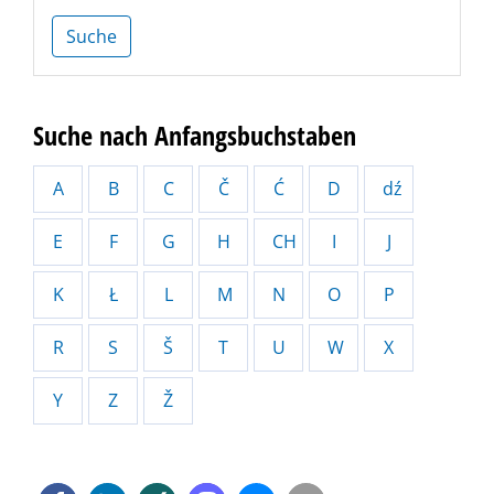
Suche
Suche nach Anfangsbuchstaben
A
B
C
Č
Ć
D
dź
E
F
G
H
CH
I
J
K
Ł
L
M
N
O
P
R
S
Š
T
U
W
X
Y
Z
Ž