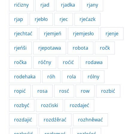
rićizny
rjad
rjadka
rjany
rjap
rjebło
rjec
rjećazk
rjechtać
rjemjeń
rjemjesło
rjenje
rjeńši
rjepotawa
robota
ročk
ročka
róčny
roćić
rodawa
rodehaka
róh
rola
rólny
ropić
rosa
rosć
row
rozbić
rozbyć
rozćiski
rozdajeć
rozdajić
rozdźěrać
rozhněwać