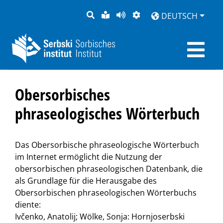
SUCHE
LEICHTE
SEITE
DARSTELLUNG
DEUTSCH
SPRACHE
VORLESEN
Obersorbisches
phraseologisches Wörterbuch
Das Obersorbische phraseologische Wörterbuch
im Internet ermöglicht die Nutzung der
obersorbischen phraseologischen Datenbank, die
als Grundlage für die Herausgabe des
Obersorbischen phraseologischen Wörterbuchs
diente:
Ivčenko, Anatolij; Wölke, Sonja: Hornjoserbski