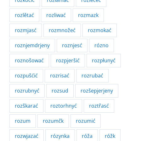
rozkoćić
rozłamać
rozlećeć
rozlětać
rozliwać
rozmazk
rozmjasć
rozmnožeć
rozmokać
roznjemdrjeny
roznjesć
rózno
roznošować
rozpjeršić
rozpłunyć
rozpušćić
rozrisać
rozrubać
rozrubnyć
rozsud
rozšepjerjeny
rozškarać
roztorhnyć
roztřasć
rozum
rozumčk
rozumić
rozwjazać
rózynka
róža
róžk