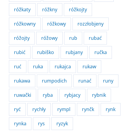
róžkaty
róžkny
róžkojty
róžkowny
róžkowy
rozzłobjeny
róžojty
róžowy
rub
rubać
rubić
rubiško
rubjany
ručka
ruć
ruka
rukajca
rukaw
rukawa
rumpodich
runać
runy
ruwački
ryba
rybjacy
rybnik
ryć
rychły
rympl
rynčk
rynk
rynka
rys
ryzyk