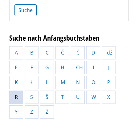
Suche
Suche nach Anfangsbuchstaben
A
B
C
Č
Ć
D
dź
E
F
G
H
CH
I
J
K
Ł
L
M
N
O
P
R
S
Š
T
U
W
X
Y
Z
Ž