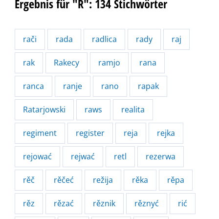
Ergebnis für "R": 134 Stichwörter
rači
rada
radlica
rady
raj
rak
Rakecy
ramjo
rana
ranca
ranje
rano
rapak
Ratarjowski
raws
realita
regiment
register
reja
rejka
rejować
rejwać
retl
rezerwa
rěč
rěčeć
režija
rěka
rěpa
rěz
rězać
rěznik
rěznyć
rić