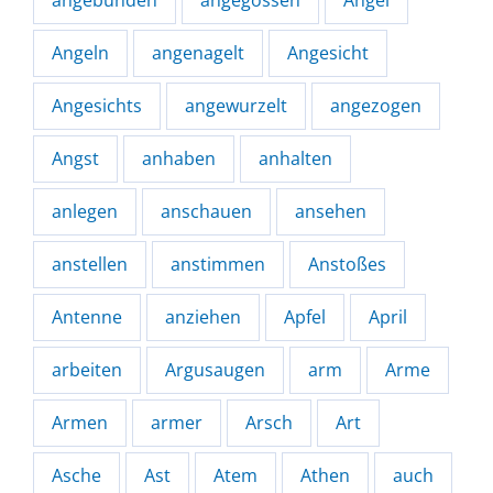
angebunden
angegossen
Angel
Angeln
angenagelt
Angesicht
Angesichts
angewurzelt
angezogen
Angst
anhaben
anhalten
anlegen
anschauen
ansehen
anstellen
anstimmen
Anstoßes
Antenne
anziehen
Apfel
April
arbeiten
Argusaugen
arm
Arme
Armen
armer
Arsch
Art
Asche
Ast
Atem
Athen
auch