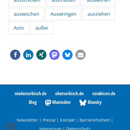
ausstrecken
austreiben
ausweinen
auswischen
Auswringen
ausziehen
Auto
außer
niedersorbisch.de
obersorbisch.de
sorabicon.de
Blog
Mastodon
Bluesky
Newsletter
|
Presse
|
Kontakt
|
Barrierefreiheit
|
Impressum
|
Datenschutz