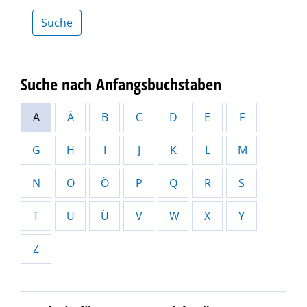
Suche
Suche nach Anfangsbuchstaben
A
Ä
B
C
D
E
F
G
H
I
J
K
L
M
N
O
Ö
P
Q
R
S
T
U
Ü
V
W
X
Y
Z