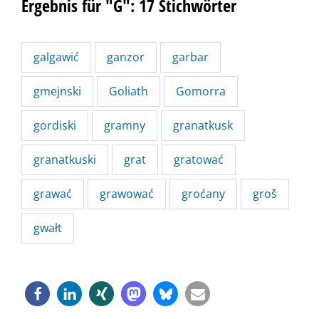
Ergebnis für "G": 17 Stichwörter
galgawić
ganzor
garbar
gmejnski
Goliath
Gomorra
gordiski
gramny
granatkusk
granatkuski
grat
gratować
grawać
grawować
groćany
groš
gwałt