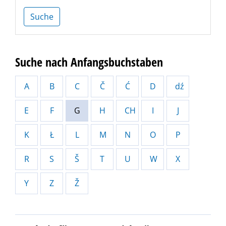
Suche
Suche nach Anfangsbuchstaben
A
B
C
Č
Ć
D
dź
E
F
G
H
CH
I
J
K
Ł
L
M
N
O
P
R
S
Š
T
U
W
X
Y
Z
Ž