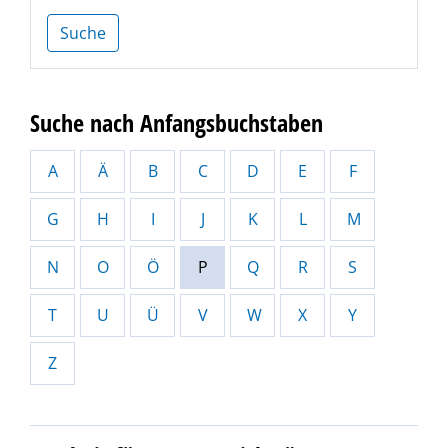
Suche
Suche nach Anfangsbuchstaben
A
Ä
B
C
D
E
F
G
H
I
J
K
L
M
N
O
Ö
P
Q
R
S
T
U
Ü
V
W
X
Y
Z