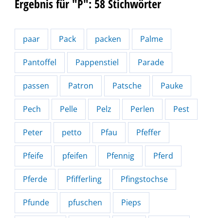
Ergebnis für "P": 58 Stichwörter
paar
Pack
packen
Palme
Pantoffel
Pappenstiel
Parade
passen
Patron
Patsche
Pauke
Pech
Pelle
Pelz
Perlen
Pest
Peter
petto
Pfau
Pfeffer
Pfeife
pfeifen
Pfennig
Pferd
Pferde
Pfifferling
Pfingstochse
Pfunde
pfuschen
Pieps