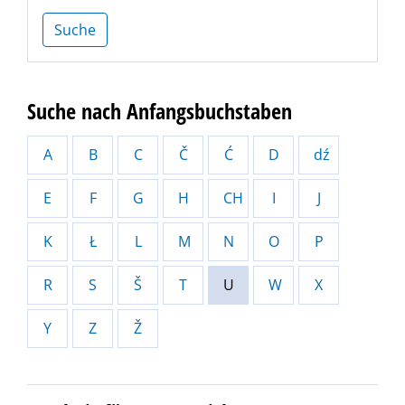
Suche
Suche nach Anfangsbuchstaben
A
B
C
Č
Ć
D
dź
E
F
G
H
CH
I
J
K
Ł
L
M
N
O
P
R
S
Š
T
U
W
X
Y
Z
Ž