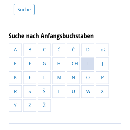
Suche
Suche nach Anfangsbuchstaben
A
B
C
Č
Ć
D
dź
E
F
G
H
CH
I
J
K
Ł
L
M
N
O
P
R
S
Š
T
U
W
X
Y
Z
Ž