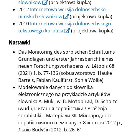
słownikow
(projektowa kupka)
2012
Internetowa wersija dolnoserbsko-
nimskich słownikow
(projektowa kupka)
2010
Internetowa wersija dolnoserbskego
tekstowego korpusa
(projektowa kupka)
Nastawki
Das Monitoring des sorbischen Schrifttums
Grundlagen und erster Jahresbericht eines
neuen Forschungsvorhabens, w: Lětopis 68
(2021) 1, b. 77-136 (sobuawtorstwo: Hauke
Bartels, Fabian Kaulfürst, Sonja Wölke)
Modelowanie danych do słownika
elektronicznego na przykładzie artykułów
słownika A. Muki, w: В. Моторний, D. Scholze
(wud.), Питання сорабістики / Prašenja
sorabistiki – Матеріали XIII Міжнародного
сорабістичного семінару, 7-8 жовтня 2012 р.,
Львів-Budyšin 2012, b. 26–61