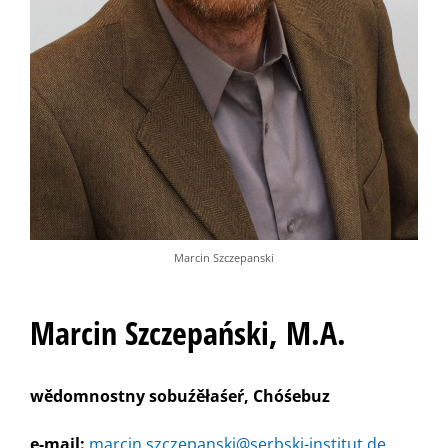
Marcin Szczepanski
Marcin Szczepański, M.A.
wědomnostny sobuźěłaśeŕ, Chóśebuz
e-mail:
marcin.szczepanski@serbski-institut.de