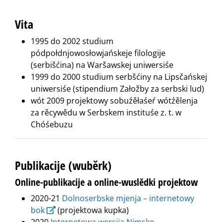
Vita
1995 do 2002 studium
pódpołdnjowosłowjańskeje filologije
(serbišćina) na Waršawskej uniwersiśe
1999 do 2000 studium serbšćiny na Lipsčańskej
uniwersiśe (stipendium Załožby za serbski lud)
wót 2009 projektowy sobuźěłaśeŕ wótźělenja
za rěcywědu w Serbskem instituśe z. t. w
Chóśebuzu
Publikacije (wuběrk)
Online-publikacije a online-wuslědki projektow
2020-21
Dolnoserbske mjenja – internetowy
bok
(projektowa kupka)