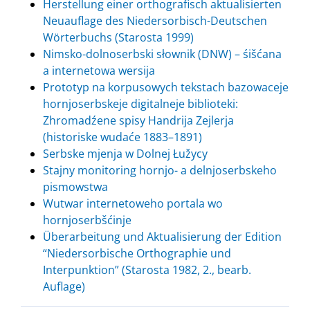
Herstellung einer orthografisch aktualisierten
Neuauflage des Niedersorbisch-Deutschen
Wörterbuchs (Starosta 1999)
Nimsko-dolnoserbski słownik (DNW) – śišćana
a internetowa wersija
Prototyp na korpusowych tekstach bazowaceje
hornjoserbskeje digitalneje biblioteki:
Zhromadźene spisy Handrija Zejlerja
(historiske wudaće 1883–1891)
Serbske mjenja w Dolnej Łužycy
Stajny monitoring hornjo- a delnjoserbskeho
pismowstwa
Wutwar internetoweho portala wo
hornjoserbšćinje
Überarbeitung und Aktualisierung der Edition
“Niedersorbische Orthographie und
Interpunktion” (Starosta 1982, 2., bearb.
Auflage)