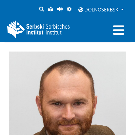
PYTANJE
LAŽKA
BOK
PŚEDSTAJENJE
DOLNOSERBSKI
RĚC
PŚEDCYTAŚ