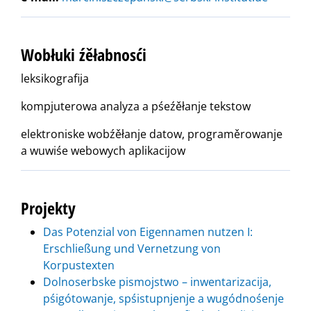
Wobłuki źěłabnosći
leksikografija
kompjuterowa analyza a pśeźěłanje tekstow
elektroniske wobźěłanje datow, programěrowanje
a wuwiśe webowych aplikacijow
Projekty
Das Potenzial von Eigennamen nutzen I:
Erschließung und Vernetzung von
Korpustexten
Dolnoserbske pismojstwo – inwentarizacija,
pśigótowanje, spśistupnjenje a wugódnośenje