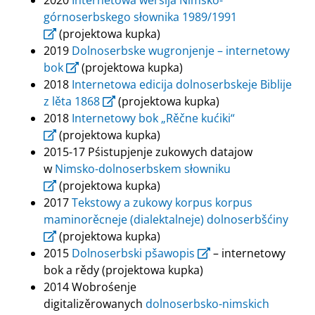
2020
Internetowa wersija Nimsko-
górnoserbskego słownika 1989/1991
(projektowa kupka)
2019
Dolnoserbske wugronjenje – internetowy
bok
(projektowa kupka)
2018
Internetowa edicija dolnoserbskeje Biblije
z lěta 1868
(projektowa kupka)
2018
Internetowy bok „Rěčne kućiki“
(projektowa kupka)
2015-17 Pśistupjenje zukowych datajow
w
Nimsko-dolnoserbskem słowniku
(projektowa kupka)
2017
Tekstowy a zukowy korpus korpus
maminorěcneje (dialektalneje) dolnoserbšćiny
(projektowa kupka)
2015
Dolnoserbski pšawopis
– internetowy
bok a rědy (projektowa kupka)
2014 Wobrośenje
digitalizěrowanych
dolnoserbsko-nimskich